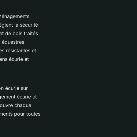
 aménagements
gient la sécurité
et de bois traités
s équestres
s résistantes et
ans écurie et
n écurie sur
gement écurie et
couvre chaque
ements pour toutes