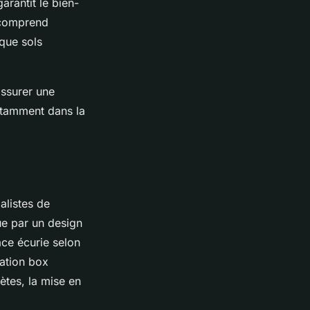
arantit le bien-
s comprend
 que sols
assurer une
notamment dans la
alistes de
ue par un design
ace écurie selon
lation box
tes, la mise en