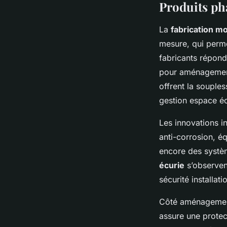
Produits ph
La
fabrication mo
mesure, qui perme
fabricants répond
pour aménagements
offrent la souple
gestion espace éc
Les innovations i
anti-corrosion, é
encore des systèm
écurie
s’observent
sécurité installat
Côté aménagements
assure une protec