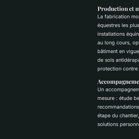
Production et 
La fabrication mo
équestres les plu
installations équi
au long cours, opt
bâtiment en vigue
de sols antidérapa
protection contre
Accompagnemen
Un accompagnement
mesure : étude be
recommandations 
étape du chantier
solutions person