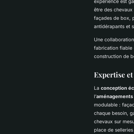
expérience est ga
être des chevaux 
façades de box, p
antidérapants et 
Une collaboration
fabrication fiabl
construction de b
Expertise e
La
conception éc
l’
aménagements 
modulable : façad
chaque besoin, gar
chevaux sur mesu
place de sellerie