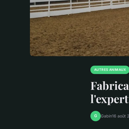
AUTRES ANIMAUX
Fabrica
l'exper
G
Gabin
16 août 