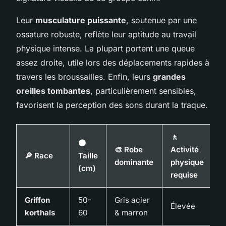
Leur
musculature puissante
, soutenue par une
ossature robuste, reflète leur aptitude au travail
physique intense. La plupart portent une queue
assez droite, utile lors des déplacements rapides à
travers les broussailles. Enfin, leurs
grandes
oreilles tombantes
, particulièrement sensibles,
favorisent la perception des sons durant la traque.
🚶
🟤
🎨 Robe
Activité
🔎 Race
Taille
dominante
physique
(cm)
requise
Griffon
50-
Gris acier
Élevée
korthals
60
& marron